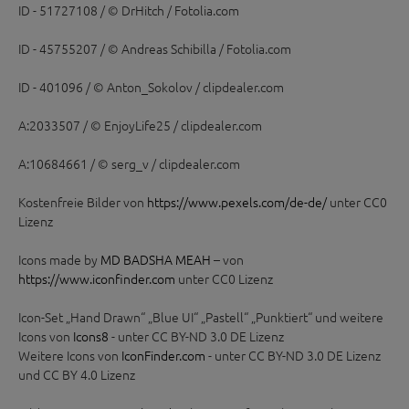
ID - 51727108 / © DrHitch / Fotolia.com
ID - 45755207 / © Andreas Schibilla / Fotolia.com
ID - 401096 / © Anton_Sokolov / clipdealer.com
A:2033507 / © EnjoyLife25 / clipdealer.com
A:10684661 / © serg_v / clipdealer.com
Kostenfreie Bilder von
https://www.pexels.com/de-de/
unter CC0
Lizenz
Icons made by
MD BADSHA MEAH
– von
https://www.iconfinder.com
unter CC0 Lizenz
Icon-Set „Hand Drawn“ „Blue UI“ „Pastell“ „Punktiert“ und weitere
Icons von
Icons8
- unter CC BY-ND 3.0 DE Lizenz
Weitere Icons von
IconFinder.com
- unter CC BY-ND 3.0 DE Lizenz
und CC BY 4.0 Lizenz