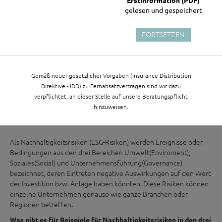
GISA-Zahl als Versicherungsmakler: 24929080
gelesen und gespeichert
Bundesministerium für Wissenschaft, Forschung und Wirtschaft
Stubenring 1
FORTSETZEN
1010 Wien
Telefon: +43 1 711 00
www.gisa.gv.at/versicherungsvermittlerregister
Gemäß neuer gesetzlicher Vorgaben (Insurance Distribution
Direktive - IDD) zu Fernabsatzverträgen sind wir dazu
Weitere Informationen:
www.wko.at
verpflichtet, an dieser Stelle auf unsere Beratungspflicht
Umgang mit Nachhaltigkeit(ESG-Risiken)
hinzuweisen.
Was sind Nachhaltigkeitsrisiken?
Als Nachhaltigkeitsrisiken (ESG-Risiken) werden Ereignisse oder
Bedingungen aus den drei Bereichen Umwelt(Enviroment),
Soziales(Social) und Unternehmensführung(Governance)
bezeichnet, deren Eintreten negative Auswirkungen auf den Wert
der Investition bzw. Anlage haben könnten. Diese Risiken können
einzelne Unternehmen genauso wie ganze Branchen oder
Regionen betreffen.
Was gibt es für Beispiele für Nachhaltigkeitsrisiken in den drei