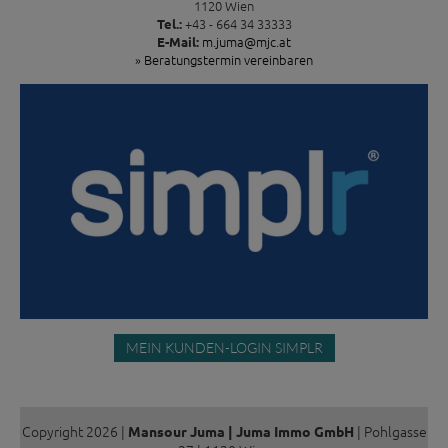
1120 Wien
+43 - 664 34 33333
Tel.:
m.juma@mjc.at
E-Mail:
» Beratungstermin vereinbaren
MEIN KUNDEN-LOGIN SIMPLR
Copyright 2026 |
| Pohlgasse
Mansour Juma | Juma Immo GmbH