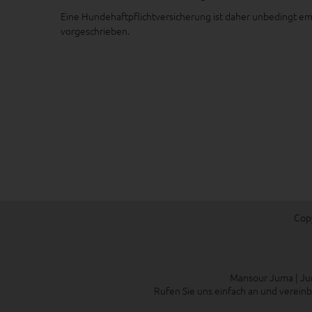
Eine Hundehaftpflichtversicherung ist daher unbedingt em
vorgeschrieben.
Copy
Mansour Juma | Ju
Rufen Sie uns einfach an und vereinb