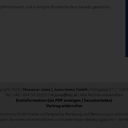
pfehlenswert und in einigen Bundesländern bereits gesetzlich
right 2026 |
| Pohlgasse 27 | 1120
Mansour Juma | Juma Immo GmbH
Tel.: +43 - 664 34 33333 |
m.juma@mjc.at
| Alle Rechte vorbehalten
Erstinformation (als PDF anzeigen / herunterladen)
Vertrag widerrufen
ma Immo GmbH bietet umfangreiche Beratung und Betreuung in allen Ve
aren Sie einen unverbindlichen und kostenlosen Beratungstermin - damit Si