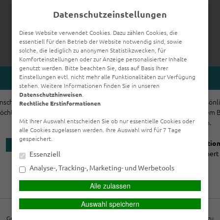
Datenschutzeinstellungen
Diese Website verwendet Cookies. Dazu zählen Cookies, die
essentiell für den Betrieb der Website notwendig sind, sowie
solche, die lediglich zu anonymen Statistikzwecken, für
Komforteinstellungen oder zur Anzeige personalisierter Inhalte
genutzt werden. Bitte beachten Sie, dass auf Basis Ihrer
Einstellungen evtl. nicht mehr alle Funktionalitäten zur Verfügung
PERSÖNLICHE BERATUNG GEWÜNSCHT?
KFZ-VERSICHERUNGEN
SACHVERSICHERUNGEN
HA
stehen. Weitere Informationen finden Sie in unseren
Datenschutzhinweisen
.
nsche eine persönliche Beratung
Ich verzichte auf eine persönl
Rechtliche Erstinformationen
SERVICE
öchte Kontakt mit einem Berater
Beratung und möchte mit dem 
Mit Ihrer Auswahl entscheiden Sie ob nur essentielle Cookies oder
aufnehmen.
der Seite fortfahren.
alle Cookies zugelassen werden. Ihre Auswahl wird für 7 Tage
gespeichert.
Ich habe die
Erstinformation
BERATEN LASSEN
gelesen und gespeichert
Essenziell
Analyse-, Tracking-, Marketing- und Werbetools
FORTSETZEN
Alle zulassen
Auswahl speichern
Gemäß neuer gesetzlicher Vorgaben (Insurance Distribution Direktive - IDD) zu