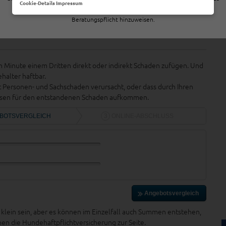
Cookie-Details
Impressum
Fernabsatzverträgen sind wir dazu verpflichtet, an dieser Stelle auf unsere
Beratungspflicht hinzuweisen.
 Minute einem Dritten direkt oder indirekt Schaden zufügen. Und
ehalter haftbar.
mit Personen- und Sachschaden verursacht, oder dass durch Ihren
üssen für den entstandenen Schaden aufkommen.
klein sein, aber es können im Einzelfall auch Summen entstehen,
hnen die Hundehaftpflichtversicherung zur Seite.