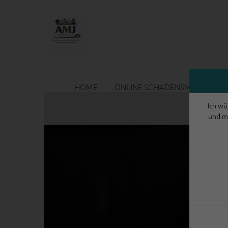
HOME
ONLINE SCHADENSMELDUNG
Ich wü
und m