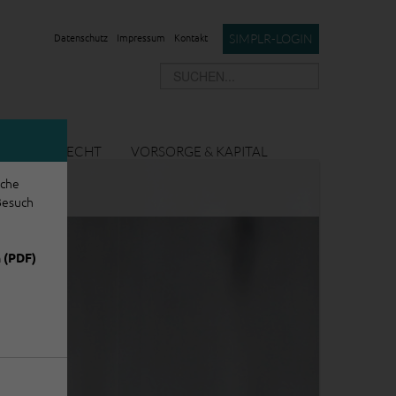
Datenschutz
Impressum
Kontakt
SIMPLR-LOGIN
FTUNG & RECHT
VORSORGE & KAPITAL
iche
Besuch
 (PDF)